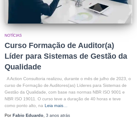
NOTÍCIAS
Curso Formação de Auditor(a)
Líder para Sistemas de Gestão da
Qualidade
A Action Consultoria realizou, durante o mês de julho de 2023, o
curso de Formação de Auditores(as) Líderes para Sistemas de
Gestão da Qualidade, com base nas normas NBR ISO 9001 e
NBR ISO 19011. O curso teve a duração de 40 horas e teve
como ponto alto, na
Leia mais…
Por
Fabio Eduardo
,
3 anos
atrás