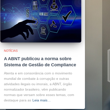
NOTÍCIAS
A ABNT publicou a norma sobre
Sistema de Gestão de Compliance
Atenta e em consonância com o movimento
mundial de combate à corrupção e outras
atividades ilegais ou imorais, a ABNT, órgão
normalizador brasileiro, vêm publicando
normas que versam sobre esses temas, com
destaque para as
Leia mais…