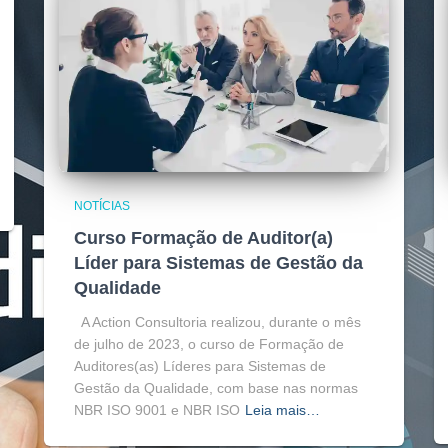
NOTÍCIAS
Curso Formação de Auditor(a)
Líder para Sistemas de Gestão da
Qualidade
A Action Consultoria realizou, durante o mês
de julho de 2023, o curso de Formação de
Auditores(as) Líderes para Sistemas de
Gestão da Qualidade, com base nas normas
NBR ISO 9001 e NBR ISO
Leia mais…