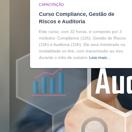
CAPACITAÇÃO
Curso Compliance, Gestão de
Riscos e Auditoria
Este curso, com 32 horas, é composto por 3
módulos: Compliance (12h), Gestão de Riscos
(10h) e Auditoria (10h). Ele será ministrado na
modalidade on line, com transmissão ao vivo,
durante o mês de outubro
Leia mais…