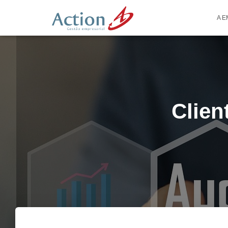
A 
Clien