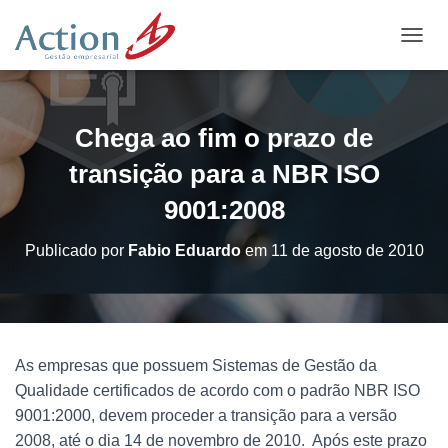
A
L
T
E
R
Chega ao fim o prazo de
N
A
transição para a NBR ISO
R
N
9001:2008
A
V
Publicado por
Fabio Eduardo
em
11 de agosto de 2010
E
G
A
Ç
Ã
O
As empresas que possuem Sistemas de Gestão da
Qualidade certificados de acordo com o padrão NBR ISO
9001:2000, devem proceder a transição para a versão
2008, até o dia 14 de novembro de 2010. Após este prazo