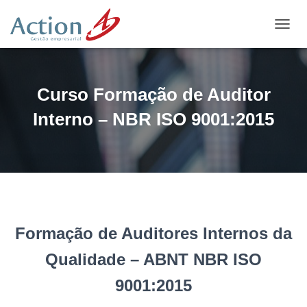
A
L
T
E
R
Curso Formação de Auditor
N
A
Interno – NBR ISO 9001:2015
R
N
A
V
E
G
A
Ç
Formação de Auditores Internos da
Ã
O
Qualidade – ABNT NBR ISO
9001:2015