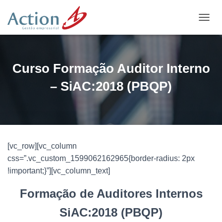
A
L
T
E
R
Curso Formação Auditor Interno
N
A
– SiAC:2018 (PBQP)
R
N
A
V
E
G
[vc_row][vc_column
A
Ç
css=”.vc_custom_1599062162965{border-radius: 2px
Ã
!important;}”][vc_column_text]
O
Formação de Auditores Internos
SiAC:2018 (PBQP)